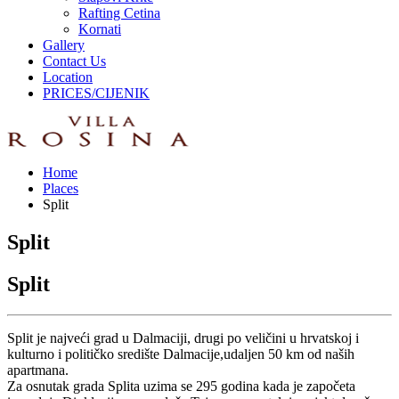
Rafting Cetina
Kornati
Gallery
Contact Us
Location
PRICES/CIJENIK
Home
Places
Split
Split
Split
Split je najveći grad u Dalmaciji, drugi po veličini u hrvatskoj i
kulturno i političko središte Dalmacije,udaljen 50 km od naših
apartmana.
Za osnutak grada Splita uzima se 295 godina kada je započeta