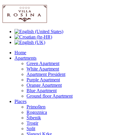
Home
Apartments
Green Apartment
White Apartment
Apartment President
Purple Apartment
Orange Apartment
Blue Apartment
Ground floor Apartment
Places
Primošten
Rogoznica
Šibenik
Trogir
Split
Slapovi Krke