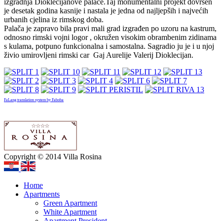
izgradnja Dioklecijanove palače.Taj monumentalni projekt dovršen
je desetak godina kasnije i nastala je jedna od najljepših i najvećih
urbanih cjelina iz rimskog doba.
Palača je zapravo bila pravi mali grad izgrađen po uzoru na kastrum,
odnosno rimski vojni logor , okružen visokim obrambenim zidinama
s kulama, potpuno funkcionalna i samostalna. Sagradio ju je i u njoj
živio umirovljeni rimski car Gaj Aurelije Valerij Dioklecijan.
FaLang translation system by Faboba
Copyright © 2014 Villa Rosina
Home
Apartments
Green Apartment
White Apartment
Apartment President